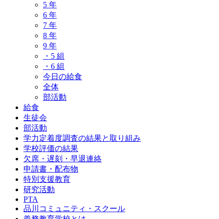
5 年
6 年
7 年
8 年
9 年
・5 組
・6 組
今日の給食
全体
部活動
給食
生徒会
部活動
学力定着度調査の結果と取り組み
学校評価の結果
欠席・遅刻・早退連絡
申請書・配布物
特別支援教育
研究活動
PTA
品川コミュニティ・スクール
義務教育学校とは