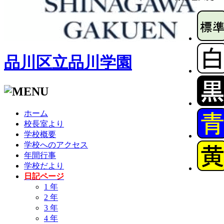
品川区立品川学園
ホーム
校長室より
学校概要
学校へのアクセス
年間行事
学校だより
日記ページ
1 年
2 年
3 年
4 年