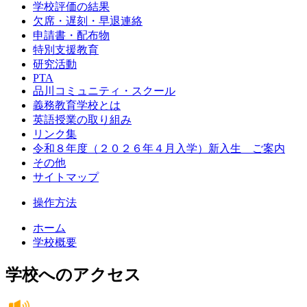
学校評価の結果
欠席・遅刻・早退連絡
申請書・配布物
特別支援教育
研究活動
PTA
品川コミュニティ・スクール
義務教育学校とは
英語授業の取り組み
リンク集
令和８年度（２０２６年４月入学）新入生 ご案内
その他
サイトマップ
操作方法
ホーム
学校概要
学校へのアクセス